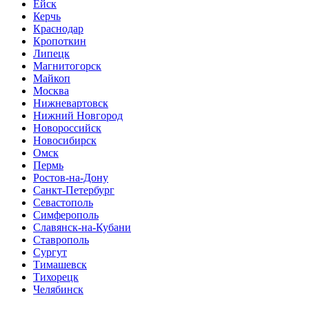
Ейск
Керчь
Краснодар
Кропоткин
Липецк
Магнитогорск
Майкоп
Москва
Нижневартовск
Нижний Новгород
Новороссийск
Новосибирск
Омск
Пермь
Ростов-на-Дону
Санкт-Петербург
Севастополь
Симферополь
Славянск-на-Кубани
Ставрополь
Сургут
Тимашевск
Тихорецк
Челябинск