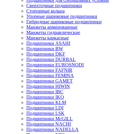
Подшипники для специальных условий
Сверхточные подшипники
Стопорные кольца
Упорные шариковые подшипники
Гибридные шариковые подшипники
Манжеты армированные
Манжеты гидравлические
Манжеты каркасные
Подшипники ASAHI
Подшипники BW
Подшипники DKF
Подшипники DURBAL
Подшипники EUROSNODI
Подшипники FAFNIR
Подшипники FEMINA
Подшипники GAMET
Подшипники HIWIN
Подшипники IBC
Подшипники IKO
Подшипники KLM
Подшипники LDI
Подшипники LSK
Подшипники McGILL
Подшипники NACHI
Подшипники NADELLA