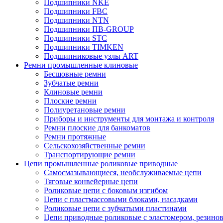
Подшипники NKE
Подшипники FBC
Подшипники NTN
Подшипники ПВ-GROUP
Подшипники STC
Подшипники TIMKEN
Подшипниковые узлы ART
Ремни промышленные клиновые
Бесшовные ремни
Зубчатые ремни
Клиновые ремни
Плоские ремни
Полиуретановые ремни
Приборы и инструменты для монтажа и контроля
Ремни плоские для банкоматов
Ремни протяжные
Сельскохозяйственные ремни
Транспортирующие ремни
Цепи промышленные роликовые приводные
Самосмазывающиеся, необслуживаемые цепи
Тяговые конвейерные цепи
Роликовые цепи с боковым изгибом
Цепи с пластмассовыми блоками, насадками
Роликовые цепи с зубчатыми пластинами
Цепи приводные роликовые с эластомером, резин