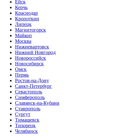
Ейск
Керчь
Краснодар
Кропоткин
Липецк
Магнитогорск
Майкоп
Москва
Нижневартовск
Нижний Новгород
Новороссийск
Новосибирск
Омск
Пермь
Ростов-на-Дону
Санкт-Петербург
Севастополь
Симферополь
Славянск-на-Кубани
Ставрополь
Сургут
Тимашевск
Тихорецк
Челябинск