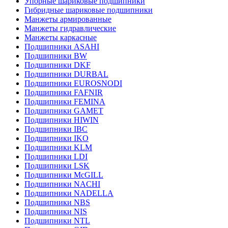
Упорные шариковые подшипники
Гибридные шариковые подшипники
Манжеты армированные
Манжеты гидравлические
Манжеты каркасные
Подшипники ASAHI
Подшипники BW
Подшипники DKF
Подшипники DURBAL
Подшипники EUROSNODI
Подшипники FAFNIR
Подшипники FEMINA
Подшипники GAMET
Подшипники HIWIN
Подшипники IBC
Подшипники IKO
Подшипники KLM
Подшипники LDI
Подшипники LSK
Подшипники McGILL
Подшипники NACHI
Подшипники NADELLA
Подшипники NBS
Подшипники NIS
Подшипники NTL