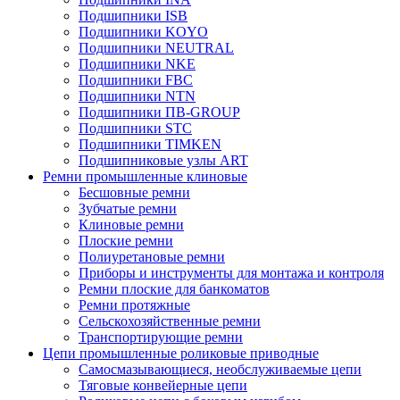
Подшипники ISB
Подшипники KOYO
Подшипники NEUTRAL
Подшипники NKE
Подшипники FBC
Подшипники NTN
Подшипники ПВ-GROUP
Подшипники STC
Подшипники TIMKEN
Подшипниковые узлы ART
Ремни промышленные клиновые
Бесшовные ремни
Зубчатые ремни
Клиновые ремни
Плоские ремни
Полиуретановые ремни
Приборы и инструменты для монтажа и контроля
Ремни плоские для банкоматов
Ремни протяжные
Сельскохозяйственные ремни
Транспортирующие ремни
Цепи промышленные роликовые приводные
Самосмазывающиеся, необслуживаемые цепи
Тяговые конвейерные цепи