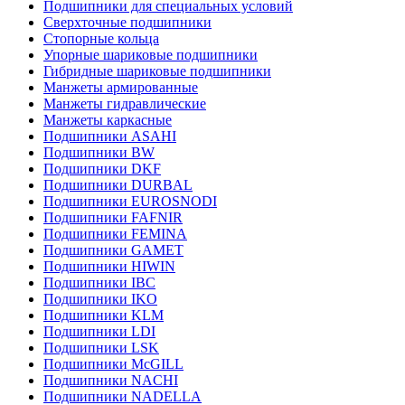
Подшипники для специальных условий
Сверхточные подшипники
Стопорные кольца
Упорные шариковые подшипники
Гибридные шариковые подшипники
Манжеты армированные
Манжеты гидравлические
Манжеты каркасные
Подшипники ASAHI
Подшипники BW
Подшипники DKF
Подшипники DURBAL
Подшипники EUROSNODI
Подшипники FAFNIR
Подшипники FEMINA
Подшипники GAMET
Подшипники HIWIN
Подшипники IBC
Подшипники IKO
Подшипники KLM
Подшипники LDI
Подшипники LSK
Подшипники McGILL
Подшипники NACHI
Подшипники NADELLA