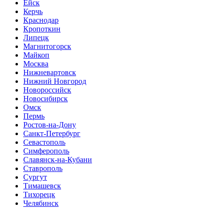
Ейск
Керчь
Краснодар
Кропоткин
Липецк
Магнитогорск
Майкоп
Москва
Нижневартовск
Нижний Новгород
Новороссийск
Новосибирск
Омск
Пермь
Ростов-на-Дону
Санкт-Петербург
Севастополь
Симферополь
Славянск-на-Кубани
Ставрополь
Сургут
Тимашевск
Тихорецк
Челябинск