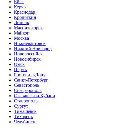
Ейск
Керчь
Краснодар
Кропоткин
Липецк
Магнитогорск
Майкоп
Москва
Нижневартовск
Нижний Новгород
Новороссийск
Новосибирск
Омск
Пермь
Ростов-на-Дону
Санкт-Петербург
Севастополь
Симферополь
Славянск-на-Кубани
Ставрополь
Сургут
Тимашевск
Тихорецк
Челябинск