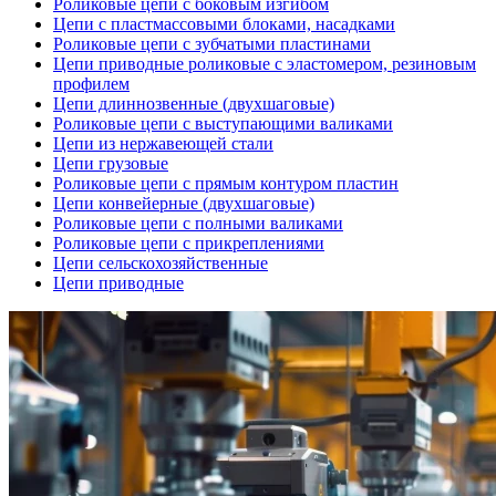
Роликовые цепи с боковым изгибом
Цепи с пластмассовыми блоками, насадками
Роликовые цепи с зубчатыми пластинами
Цепи приводные роликовые с эластомером, резиновым
профилем
Цепи длиннозвенные (двухшаговые)
Роликовые цепи с выступающими валиками
Цепи из нержавеющей стали
Цепи грузовые
Роликовые цепи с прямым контуром пластин
Цепи конвейерные (двухшаговые)
Роликовые цепи с полными валиками
Роликовые цепи с прикреплениями
Цепи сельскохозяйственные
Цепи приводные